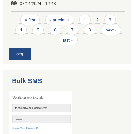
मिति:
07/14/2024 - 12:48
Pages
« first
‹ previous
1
2
3
4
5
6
7
8
next ›
last »
अन्य
Bulk SMS