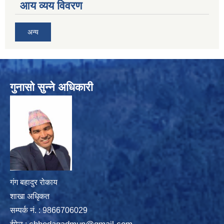
आय व्यय विवरण
अन्य
गुनासो सुन्ने अधिकारी
गंग बहादुर रोकाय
शाखा अधिृकत
सम्पर्क न‌ं. : 9866706029