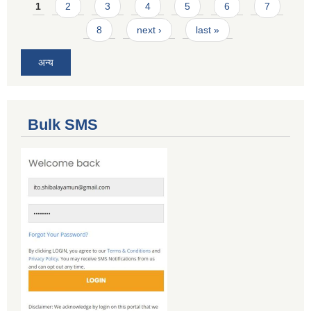
Pages
1
2
3
4
5
6
7
8
next ›
last »
अन्य
Bulk SMS