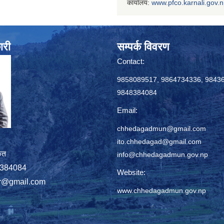
कार्यालय:
www.
pfco.karnali.gov.
ारी
सम्पर्क विवरण
Contact:
9858089517, 9864734336, 9843
9848384084
Email:
chhedagadmun@gmail.com
ito.chhedagad@gmail.com
ृत
info@chhedagadmun.gov.np
848384084
Website:
r@gmail.com
www.chhedagadmun.gov.np