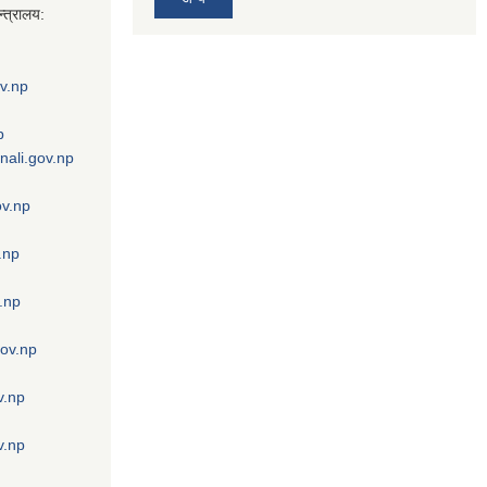
्त्रालय:
v.np
p
nali.gov.np
ov.np
.np
.np
gov.np
v.np
v.np