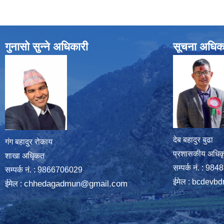
गुनासो सुन्ने अधिकारी
सूचना अधिक
देब बहादुर बुढा
गंग बहादुर रोकाय
प्रशासकीय अधिक
शाखा अधिृकत
सम्पर्क नं. : 9
सम्पर्क न‌ं. : 9866706029
ईमेल :
bcdevbd
chhedagadmun@gmail.com
ईमेल :