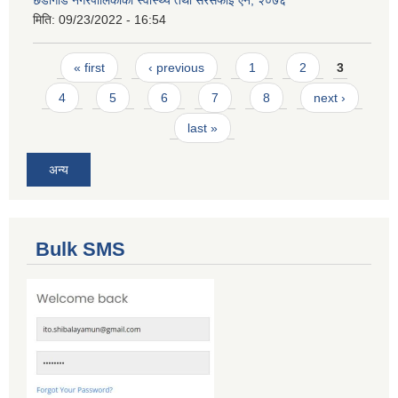
मिति:
09/23/2022 - 16:54
Pages
« first
‹ previous
1
2
3
4
5
6
7
8
next ›
last »
अन्य
Bulk SMS