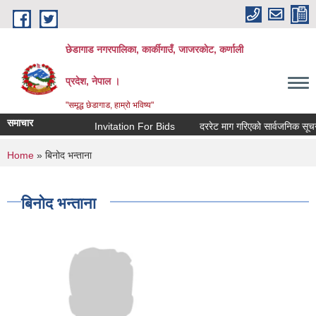
Skip to main content
छेडागाड नगरपालिका, कार्कीगाउँ, जाजरकाेट, कर्णाली
प्रदेश, नेपाल ।
"समृद्ध छेडागाड, हाम्रो भविष्य"
समाचार
Invitation For Bids
दररेट माग गरिएको सार्वजनिक सूचना।
You are here
Home
» बिनोद भन्ताना
बिनोद भन्ताना