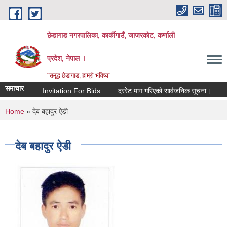
Skip to main content
छेडागाड नगरपालिका, कार्कीगाउँ, जाजरकाेट, कर्णाली
प्रदेश, नेपाल ।
"समृद्ध छेडागाड, हाम्रो भविष्य"
समाचार
Invitation For Bids
दररेट माग गरिएको सार्वजनिक सूचना।
स्तरवृ
You are here
Home
» देब बहादुर ऐडी
देब बहादुर ऐडी