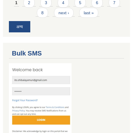
Pages
1
2
3
4
5
6
7
8
next ›
last »
अन्य
Bulk SMS