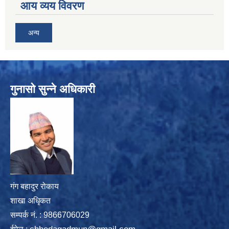
आय व्यय विवरण
अन्य
गुनासो सुन्ने अधिकारी
गंग बहादुर रोकाय
शाखा अधिृकत
सम्पर्क न‌ं. : 9866706029